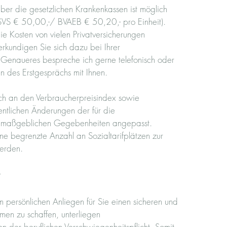
über die gesetzlichen Krankenkassen ist möglich
S € 50,00,-/ BVAEB € 50,20,- pro Einheit).
ie Kosten von vielen Privatversicherungen
erkundigen Sie sich dazu bei Ihrer
 Genaueres bespreche ich gerne telefonisch oder
n des Erstgesprächs mit Ihnen.
lich an den Verbraucherpreisindex sowie
ntlichen Änderungen der für die
g maßgeblichen Gegebenheiten angepasst.
ne begrenzte Anzahl an Sozialtarifplätzen zur
werden.
t
m persönlichen Anliegen für Sie einen sicheren und
men zu schaffen, unterliegen
n der beruflichen Verschwiegenheitspflicht. Somit