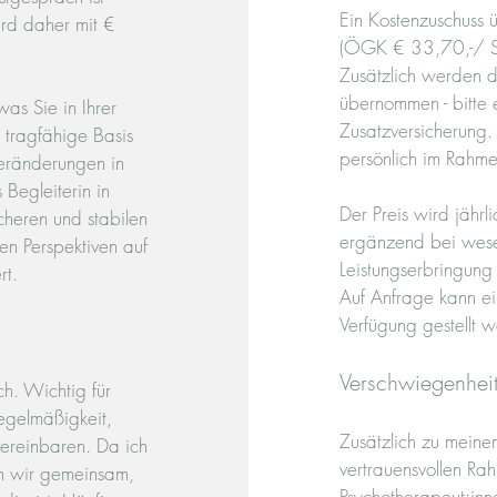
Ein Kostenzuschuss 
ird daher mit €
(ÖGK € 33,70,-/ SV
Zusätzlich werden d
übernommen - bitte 
as Sie in Ihrer
Zusatzversicherung.
 tragfähige Basis
persönlich im Rahme
 Veränderungen in
Begleiterin in
Der Preis wird jähr
icheren und stabilen
ergänzend bei wese
en Perspektiven auf
Leistungserbringun
rt.
Auf Anfrage kann ei
Verfügung gestellt 
Verschwiegenhei
ch. Wichtig für
Regelmäßigkeit,
Zusätzlich zu meine
vereinbaren. Da ich
vertrauensvollen Rah
men wir gemeinsam,
Psychotherapeut:inne