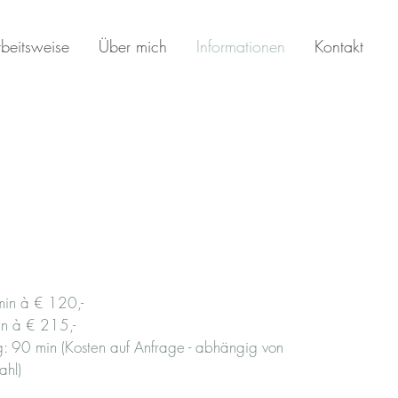
beitsweise
Über mich
Informationen
Kontakt
 min à € 120
,-
in à € 215,-
: 90 min (Kosten auf Anfrage -
abhängig von
ahl
)