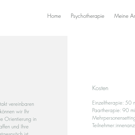
Home
Psychotherapie
Meine Ar
Kosten
Einzeltherapie: 50
ntakt vereinbaren
​Paartherapie: 90 m
können wir Ihr
Mehrpersonensetting
e Orientierung in
Teilnehmer:innenanz
affen und Ihre
tgespräch ist